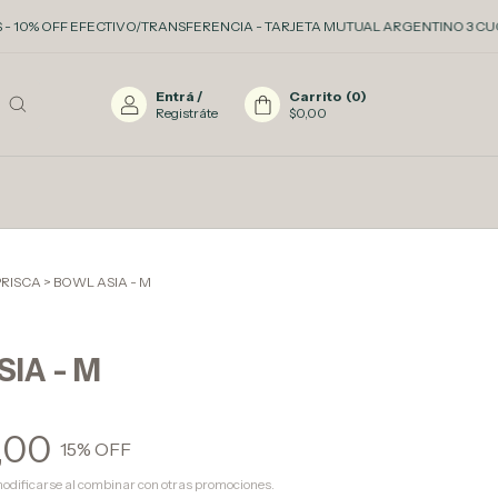
OFF EFECTIVO/TRANSFERENCIA - TARJETA MUTUAL ARGENTINO 3 CUOTAS SIN I
Entrá
/
Carrito
(
0
)
Registráte
$0,00
PRISCA
>
BOWL ASIA - M
IA - M
,00
15
% OFF
odificarse al combinar con otras promociones.