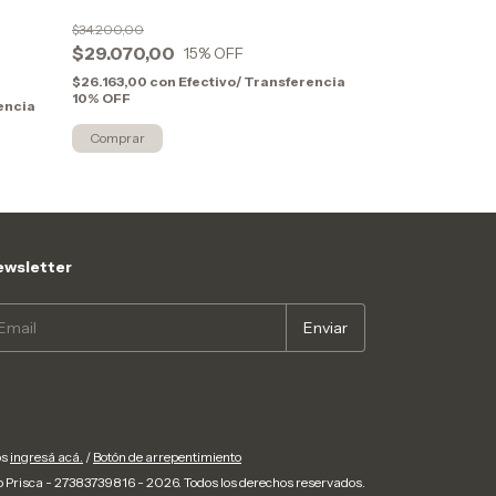
TAZA RECTA - 
$34.200,00
$29.070,00
15
% OFF
$18.800,00
$15.980,00
$26.163,00
con
Efectivo/ Transferencia
10% OFF
encia
$14.382,00
con
10% OFF
Comprar
wsletter
os
ingresá acá.
/
Botón de arrepentimiento
 Prisca - 27383739816 - 2026. Todos los derechos reservados.