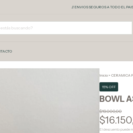
// ENVIOS SEGUROS A TODO EL PAIS - 10% 
TACTO
Inicio
>
CERAMICA 
15% OFF
BOWL AS
$19.000,00
$16.150
El descuento puede m