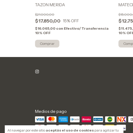
TAZON MERIDA
MATECI
$21.000,00
$15.000
$17.850,00
$12.7
15
% OFF
Transferencia
$16.065,00
con
Efectivo/ Transferencia
$11.475
10% OFF
10% OF
Medios de pago
Al navegar por este sitio
aceptás el uso de cookies
para agilizar tu