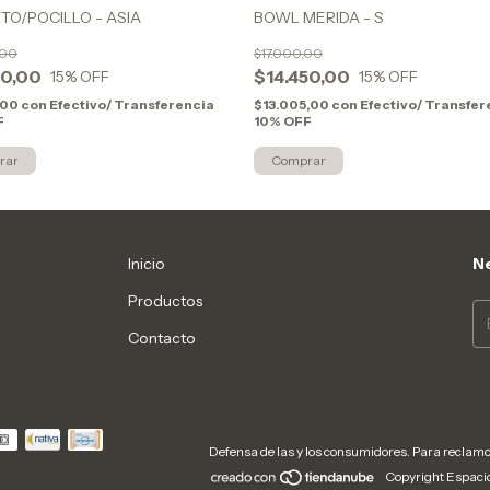
TO/POCILLO - ASIA
BOWL MERIDA - S
,00
$17.000,00
50,00
$14.450,00
15
% OFF
15
% OFF
,00
con
Efectivo/ Transferencia
$13.005,00
con
Efectivo/ Transfer
F
10% OFF
Inicio
Ne
Productos
Contacto
Defensa de las y los consumidores. Para reclam
Copyright Espacio