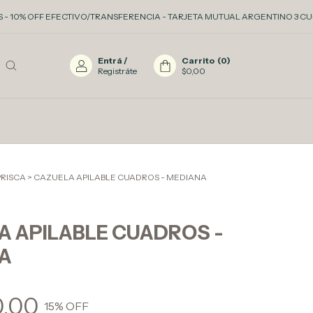
OFF EFECTIVO/TRANSFERENCIA - TARJETA MUTUAL ARGENTINO 3 CUOTAS SIN I
Entrá
/
Carrito
(
0
)
Registráte
$0,00
PRISCA
>
CAZUELA APILABLE CUADROS - MEDIANA
A APILABLE CUADROS -
A
0,00
15
% OFF