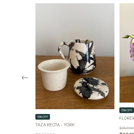
15% OFF
15% OFF
FLORE
TAZA RECTA - YORK
$26.000