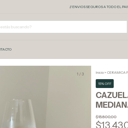
// ENVIOS SEGUROS A TODO EL PAIS - 10% 
TACTO
Inicio
>
CERAMICA 
1
/
3
15% OFF
CAZUEL
MEDIAN
$15.800,00
$13.43