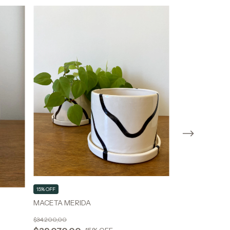
15% OFF
15% OFF
MACETA MERIDA
BOWL ASIA - M
$34.200,00