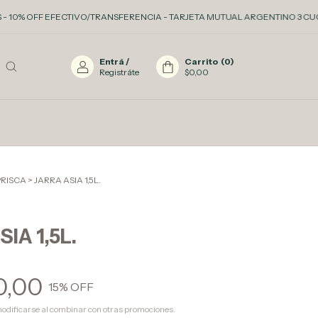
OFF EFECTIVO/TRANSFERENCIA - TARJETA MUTUAL ARGENTINO 3 CUOTAS SIN I
Entrá
/
Carrito
(
0
)
Registráte
$0,00
PRISCA
>
JARRA ASIA 1,5L.
IA 1,5L.
0,00
15
% OFF
odificarse al combinar con otras promociones.