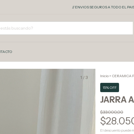
// ENVIOS SEGUROS A TODO EL PAIS - 10% 
TACTO
Inicio
>
CERAMICA 
1
/
3
15% OFF
JARRA AS
$33.000,00
$28.05
El descuento puede m