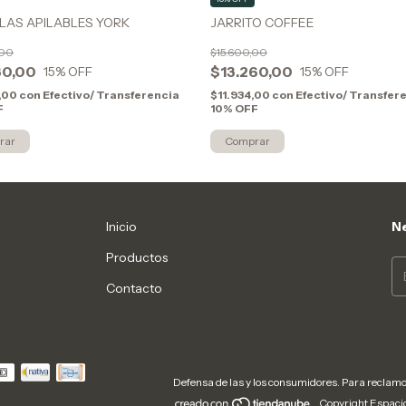
LAS APILABLES YORK
JARRITO COFFEE
,00
$15.600,00
30,00
$13.260,00
15
% OFF
15
% OFF
,00
con
Efectivo/ Transferencia
$11.934,00
con
Efectivo/ Transfer
F
10% OFF
Inicio
Ne
Productos
Contacto
Defensa de las y los consumidores. Para reclam
Copyright Espacio