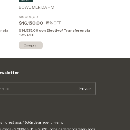
BOWL MERIDA - M
TAZA RECTA - 
$19.000,00
$18.800,00
$16.150,00
$15.980,00
15
% OFF
encia
$14.535,00
con
Efectivo/ Transferencia
$14.382,00
con
10% OFF
10% OFF
Comprar
wsletter
os
ingresá acá.
/
Botón de arrepentimiento
 Prisca - 27383739816 - 2026. Todos los derechos reservados.