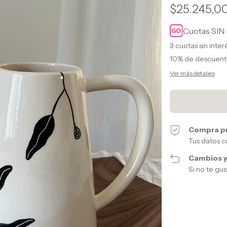
$25.245,0
Cuotas SIN 
3
cuotas sin inte
10% de descuen
Ver más detalles
Compra p
Tus datos c
Cambios y
Si no te gu