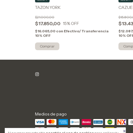
IA
TAZON YORK
CAZUE
$21.000,00
$15.800
$17.850,00
$13.4
15
% OFF
Transferencia
$16.065,00
con
Efectivo/ Transferencia
$12.087
10% OFF
10% OF
Medios de pago
Al navegar por este sitio
aceptás el uso de cookies
para agilizar tu