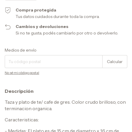
Compra protegida
Tus datos cuidados durante toda la compra.
Cambios y devoluciones
Si no te gusta, podés cambiarlo por otro o devolverlo.
Entregas para el CP:
Cambiar CP
Medios de envío
Calcular
No sé mi código postal
Descripción
Taza y plato de te/ cafe de gres. Color crudo brilloso, con
terminacion organica.
Caracteristicas:
- Medidas: El plato es de 15 cm de diametro x 1,6 cm de