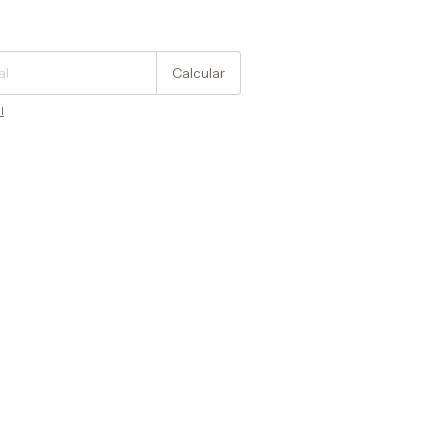
Cambiar CP
Calcular
l