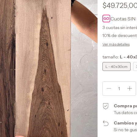
$49.725,0
Cuotas SIN 
3
cuotas sin inte
10% de descuen
Ver más detalles
tamaño:
L - 40
L - 40x30cm
Compra p
Tus datos c
Cambios y
Si no te gu