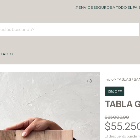
// ENVIOS SEGUROS A TODO EL PAIS - 10% OF
TACTO
Inicio
>
TABLAS / B
1
/
3
15% OFF
TABLA 
$65.000,00
$55.25
El descuento puede m