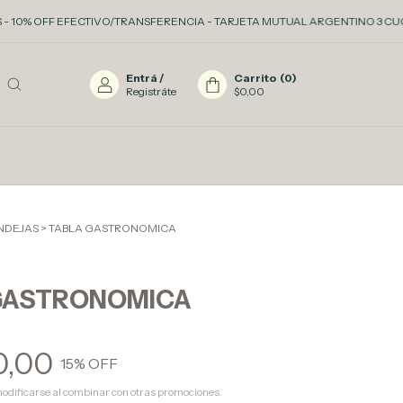
F EFECTIVO/TRANSFERENCIA - TARJETA MUTUAL ARGENTINO 3 CUOTAS SIN IN
Entrá
/
Carrito
(
0
)
Registráte
$0,00
ANDEJAS
>
TABLA GASTRONOMICA
GASTRONOMICA
0,00
15
% OFF
odificarse al combinar con otras promociones.