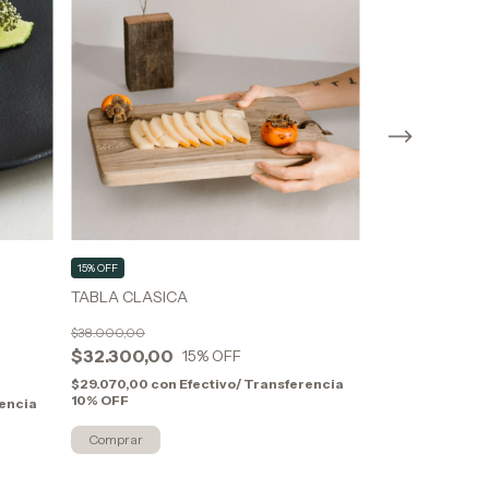
15% OFF
15% OFF
TABLA CLASICA
PLATO/BANDEJ
ORGANICA YUK
$38.000,00
$28.000,00
$32.300,00
15
% OFF
$23.800,00
$29.070,00
con
Efectivo/ Transferencia
10% OFF
rencia
$21.420,00
con
10% OFF