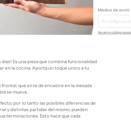
Entregas para el CP:
Medios de envío
No sé mi código posta
los dias! Es una pieza que combina funcionalidad
ar en la cocina. Aporta un toque unico a tu
frontal, que sirve de encastre en la mesada.
bla se mueva.
ecto, por lo tanto las posibles diferencias de
ial y distintas partidas del mismo, pueden
sus terminaciones. Esto hace que cada