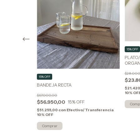
15% OFF
PLATO
ORGAN
$28.000
15% OFF
$23.8
NGULAR -
BANDEJA RECTA
$21.42
IA.
10% OF
$67.000,00
$56.950,00
15
% OFF
$51.255,00
con
Efectivo/ Transferencia
10% OFF
 Transferencia
Comprar